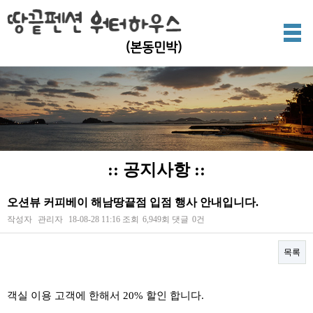
(본동민박)
:: 공지사항 ::
오션뷰 커피베이 해남땅끝점 입점 행사 안내입니다.
작성자
관리자
18-08-28 11:16
조회
6,949회
댓글
0건
목록
본문
객실 이용 고객에 한해서 20% 할인 합니다.