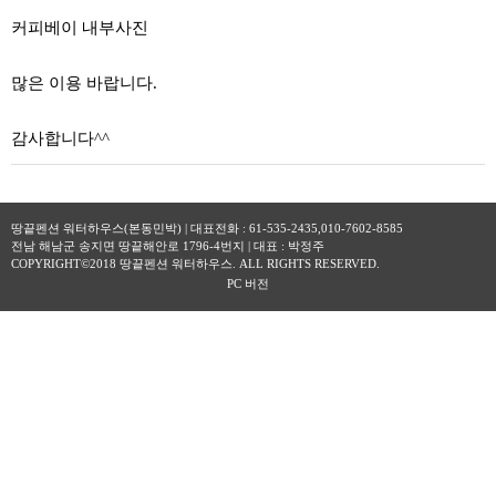
커피베이 내부사진
많은 이용 바랍니다.
감사합니다^^
땅끝펜션 워터하우스(본동민박) | 대표전화 : 61-535-2435,010-7602-8585
전남 해남군 송지면 땅끝해안로 1796-4번지 | 대표 : 박정주
COPYRIGHT©2018 땅끝펜션 워터하우스. ALL RIGHTS RESERVED.
PC 버전