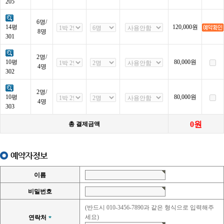
205
6명/
14평
120,000
원
8명
301
2명/
10평
80,000
원
4명
302
2명/
10평
80,000
원
4명
303
0
원
총 결제금액
예약자정보
이름
비밀번호
(반드시 010-3456-7890과 같은 형식으로 입력해주
세요)
연락처