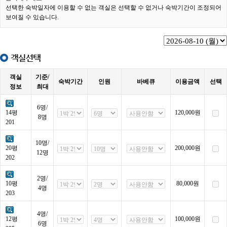
선택한 숙박일자에 이용할 수 없는 객실은 선택할 수 없거나 숙박기간이 조정되어
보여질 수 있습니다.
객실선택
객실
기준/
숙박기간
인원
바베큐
이용금액
선택
정보
최대
6명/
14평
120,000
원
8명
201
10명/
20평
200,000
원
12명
202
2명/
10평
80,000
원
4명
203
4명/
12평
100,000
원
6명