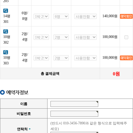
205
6명/
14평
140,000
원
8명
301
2명/
10평
100,000
원
4명
302
2명/
10평
100,000
원
4명
303
0
원
총 결제금액
예약자정보
이름
비밀번호
(반드시 010-3456-7890과 같은 형식으로 입력해주
세요)
연락처