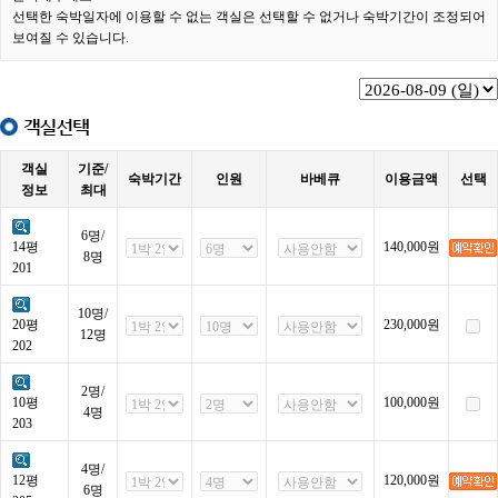
선택한 숙박일자에 이용할 수 없는 객실은 선택할 수 없거나 숙박기간이 조정되어
보여질 수 있습니다.
객실선택
객실
기준/
숙박기간
인원
바베큐
이용금액
선택
정보
최대
6명/
14평
140,000
원
8명
201
10명/
20평
230,000
원
12명
202
2명/
10평
100,000
원
4명
203
4명/
12평
120,000
원
6명