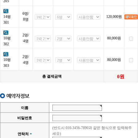
205
6명/
14평
120,000
원
8명
301
2명/
10평
80,000
원
4명
302
2명/
10평
80,000
원
4명
303
0
원
총 결제금액
예약자정보
이름
비밀번호
(반드시 010-3456-7890과 같은 형식으로 입력해주
세요)
연락처