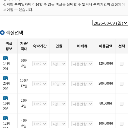
선택한 숙박일자에 이용할 수 없는 객실은 선택할 수 없거나 숙박기간이 조정되어
보여질 수 있습니다.
객실선택
객실
기준/
숙박기간
인원
바베큐
이용금액
선택
정보
최대
6명/
14평
120,000
원
8명
201
10명/
20평
200,000
원
12명
202
2명/
10평
80,000
원
4명
203
4명/
12평
100,000
원
6명